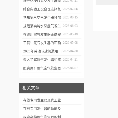
见故障处理方式有效降低
标准化操作氢空发生器是
2026-07-21
生产线停机概率
确保实验气源供给稳定合
结合实验工况合理选择氢
2026-07-06
规的关键前提
气空气发生器满足实验室
熟知氢气空气发生器各部
2026-06-15
长期稳定用气需求
件功能与特性维持实验供
规范落实纯水型氢气发生
2026-06-03
气工况稳定
器操作流程是保障实验供
在线用空气发生器正确安
2026-05-19
气稳定合规的关键
装方法及关键要点专业分
干货！氮气发生器的正确
2026-05-08
享
使用方法大揭秘
2026年劳动节放假通知
2026-04-30
深入了解氮气发生器组成
2026-04-21
部件的功能与特点是掌握
超实用！氢气空气发生器
2026-04-07
运行机理的前提
定期维护保养方法大汇总
相关文章
在线专用发生器现代工业
的智能化气源解决方案
在线专用发生器的功能及
对人们的影响
探索高纯氮气发生器的制