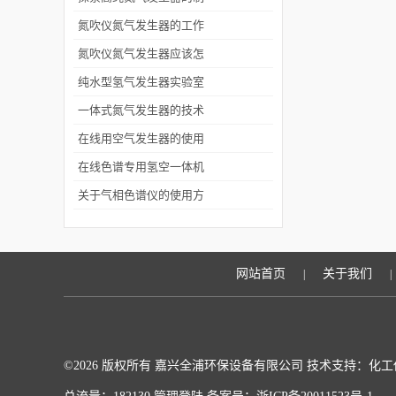
氮技术与应用领域
氮吹仪氮气发生器的工作
原理与实验室前处理效率
氮吹仪氮气发生器应该怎
提升实战
样使用？
纯水型氢气发生器实验室
与工业的绿色制氢设备
一体式氮气发生器的技术
的优势
在线用空气发生器的使用
方法很简单，一看就会
在线色谱专用氢空一体机
结构原理与现场应用浅析
关于气相色谱仪的使用方
法
网站首页
关于我们
|
|
©2026 版权所有 嘉兴全浦环保设备有限公司 技术支持：
化工