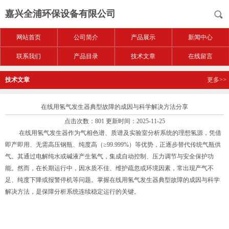
嘉兴全浦环保设备有限公司
网站首页
公司简介
产品展示
新闻中心
联系我们
产品目录
技术文章
在线留言
技术文章
更多>>
在线用氢气发生器典型故障的成因与科学解决方法分享
点击次数：801 更新时间：2025-11-25
在线用氢气发生器作为气相色谱、质谱及实验室分析系统的理想氢源，凭借
即产即用、无需高压钢瓶、纯度高（≥99.999%）等优势，正逐步替代传统气瓶供
气。其通过电解纯水或碱液产生氢气，集成自动控制、压力调节与安全保护功
能。然而，在长期运行中，因水质不佳、维护疏忽或环境因素，常出现产气不
足、纯度下降或报警停机等问题。掌握
在线用氢气发生器
典型故障的成因与科学
解决方法，是保障分析系统连续稳定运行的关键。