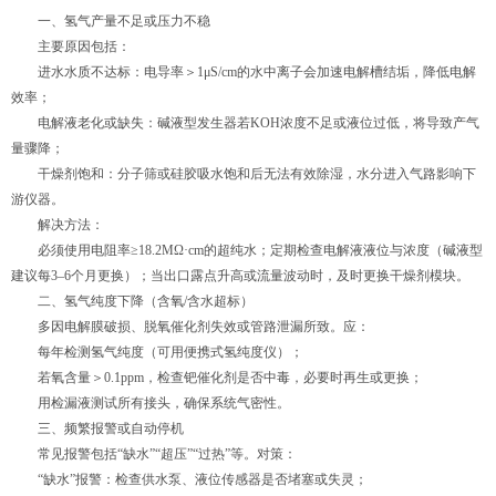
一、氢气产量不足或压力不稳
主要原因包括：
进水水质不达标：电导率＞1μS/cm的水中离子会加速电解槽结垢，降低电解
效率；
电解液老化或缺失：碱液型发生器若KOH浓度不足或液位过低，将导致产气
量骤降；
干燥剂饱和：分子筛或硅胶吸水饱和后无法有效除湿，水分进入气路影响下
游仪器。
解决方法：
必须使用电阻率≥18.2MΩ·cm的超纯水；定期检查电解液液位与浓度（碱液型
建议每3–6个月更换）；当出口露点升高或流量波动时，及时更换干燥剂模块。
二、氢气纯度下降（含氧/含水超标）
多因电解膜破损、脱氧催化剂失效或管路泄漏所致。应：
每年检测氢气纯度（可用便携式氢纯度仪）；
若氧含量＞0.1ppm，检查钯催化剂是否中毒，必要时再生或更换；
用检漏液测试所有接头，确保系统气密性。
三、频繁报警或自动停机
常见报警包括“缺水”“超压”“过热”等。对策：
“缺水”报警：检查供水泵、液位传感器是否堵塞或失灵；