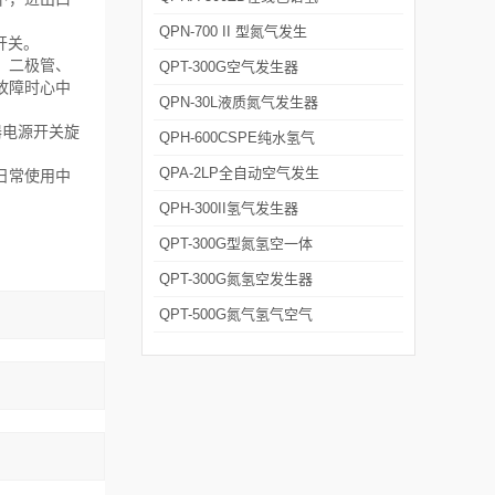
空一体机
QPN-700 II 型氮气发生
开关。
、二极管、
器 可定制
QPT-300G空气发生器
故障时心中
QPN-30L液质氮气发生器
器电源开关旋
QPH-600CSPE纯水氢气
发生器
QPA-2LP全自动空气发生
日常使用中
器
QPH-300II氢气发生器
QPT-300G型氮氢空一体
机
QPT-300G氮氢空发生器
厂家
QPT-500G氮气氢气空气
发生器厂家