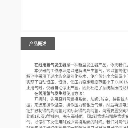
产品概述
在线用氢气发生器
是一种新型发生器产品，今天我们
本仪器的工作原理是以电解法产生氢气，它以氢氧化钾
解池中采用了过度族金属催化技术，使产氢纯度含氧量小
实现了自动恒压、恒流、使压力稳定精度范围小于 0.001M
止用气时，仪器自动停止产氢，因此杜绝了系统超压的现
在线用氢气发生器
使用方法：
开机时，先用原料氢置换系统，从阀3放空，待系统内
据，来选定操作温度、操作压力和驰放气量，然后再通电
钯扩散制得的高纯氢到实际获得的高纯氢，尚需要置换阀
此阀1和阀3管线内，充有高纯氮，阀2到管线前那段管
气，以便在下次使用时减少置换系统的时间。我们对氢气
对氢气发生器纯化氢量的一些数据用户可根据自己的情况