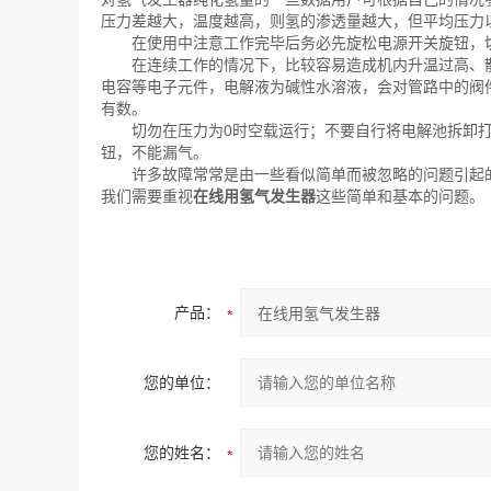
压力差越大，温度越高，则氢的渗透量越大，但平均压力以8
在使用中注意工作完毕后务必先旋松电源开关旋钮，切断
在连续工作的情况下，比较容易造成机内升温过高、散
电容等电子元件，电解液为碱性水溶液，会对管路中的阀
有数。
切勿在压力为0时空载运行；不要自行将电解池拆卸打
钮，不能漏气。
许多故障常常是由一些看似简单而被忽略的问题引起的
我们需要重视
在线用氢气发生器
这些简单和基本的问题。
产品：
您的单位：
您的姓名：