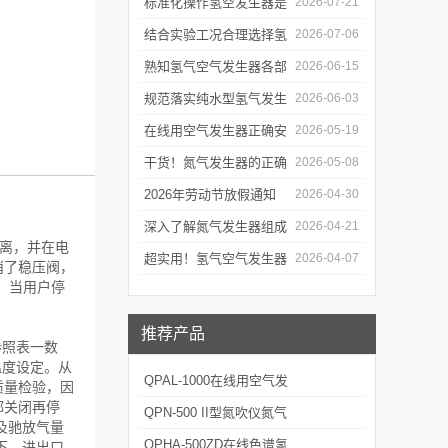
见故障处理方式有效降低
标准化操作氢空发生器是
2026-07-21
生产线停机概率
确保实验气源供给稳定合
结合实验工况合理选择氢
2026-07-06
规的关键前提
气空气发生器满足实验室
熟知氢气空气发生器各部
2026-06-15
长期稳定用气需求
件功能与特性维持实验供
规范落实纯水型氢气发生
2026-06-03
气工况稳定
器操作流程是保障实验供
在线用空气发生器正确安
2026-05-19
气稳定合规的关键
装方法及关键要点专业分
干货！氮气发生器的正确
2026-05-08
享
使用方法大揭秘
2026年劳动节放假通知
2026-04-30
深入了解氮气发生器组成
2026-04-21
离，并在电
部件的功能与特点是掌握
超实用！氢气空气发生器
2026-04-07
消了稳压阀，
节，当用户停
运行机理的前提
定期维护保养方法大汇总
推荐产品
参照表一数
温度设定。从
QPAL-1000在线用空气发
质量检验，因
都关闭再停
生器
QPN-500 II型氮吹仪氮气
及驰放气量
发生器
QPHA-500ZD在线色谱氢
下，进出口