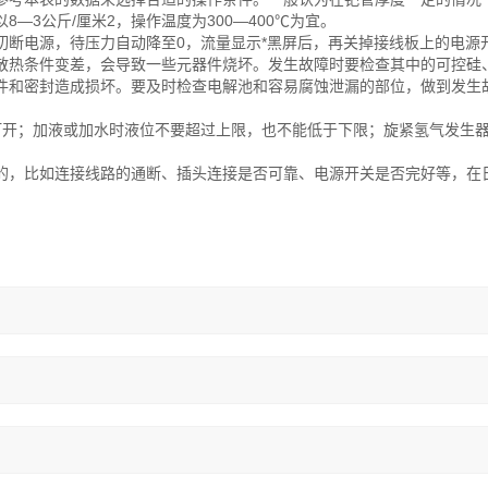
—3公斤/厘米2，操作温度为300—400℃为宜。
电源，待压力自动降至0，流量显示*黑屏后，再关掉接线板上的电源
热条件变差，会导致一些元器件烧坏。发生故障时要检查其中的可控硅
件和密封造成损坏。要及时检查电解池和容易腐蚀泄漏的部位，做到发生
开；加液或加水时液位不要超过上限，也不能低于下限；旋紧氢气发生
，比如连接线路的通断、插头连接是否可靠、电源开关是否完好等，在