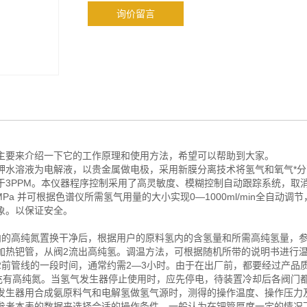
询价留言
主要来介绍一下它的工作原理和使用方法，希望可以帮助到大家。
水溶液为电解液，以贵金属做电极，采用新膜分离技术将氢气和氧气*分
于3PPM。本仪器程序控制采用了高灵敏度、模糊控制自动跟踪系统，取
Pa 并可根据色谱仪所需氢气用量的大小实现0—1000ml/min全自动调
象。以保证安全。
的高纯氮置换干净后，根据用户的原料氢内的含氢量和所需高纯氢量，
加热钯管，从阀2流出高纯氢。调温方法，可根据随机所带的说明书进行
2前管线的一段时间，通常约需2—3小时。由于在出厂前，都要经过产品
线充有高纯氮。当氢气发生器停止使用时，应先停电，待装置冷却后各阀门
发生器用合成氨原料气和电解氢做氢气源时，测得的操作温度、操作压力
参考本表的数据来选择合适的操作条件。一般认为在钯管厚度一定的情况