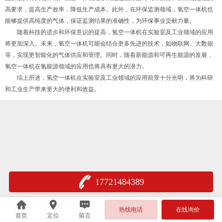
高要求，提高生产效率，降低生产成本。此外，在环保监测领域，氢空一体机也
能够提供高纯度的气体，保证监测结果的准确性，为环保事业贡献力量。
随着科技的进步和环保意识的提高，氢空一体机在实验室及工业领域的应用
将更加深入。未来，氢空一体机可能会结合更多先进的技术，如物联网、大数据
等，实现更智能化的气体供应和管理。同时，随着新能源和可再生能源的发展，
氢空一体机在氢能源领域的应用也将具有更大的潜力。
综上所述，氢空一体机在实验室及工业领域的应用前景十分光明，将为科研
和工业生产带来更大的便利和效益。
17721484389
热线电话
在线询价
首页
定位
留言