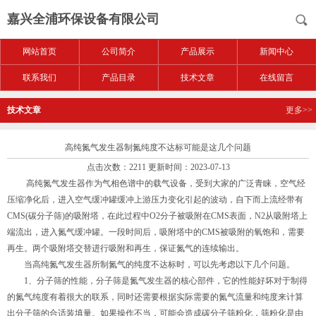
嘉兴全浦环保设备有限公司
网站首页
公司简介
产品展示
新闻中心
联系我们
产品目录
技术文章
在线留言
技术文章
更多>>
高纯氮气发生器制氮纯度不达标可能是这几个问题
点击次数：2211 更新时间：2023-07-13
高纯氮气发生器作为气相色谱中的载气设备，受到大家的广泛青睐，空气经
压缩净化后，进入空气缓冲罐缓冲上游压力变化引起的波动，自下而上流经带有
CMS(碳分子筛)的吸附塔，在此过程中O2分子被吸附在CMS表面，N2从吸附塔上
端流出，进入氮气缓冲罐。一段时间后，吸附塔中的CMS被吸附的氧饱和，需要
再生。两个吸附塔交替进行吸附和再生，保证氮气的连续输出。
当高纯氮气发生器所制氮气的纯度不达标时，可以先考虑以下几个问题。
1、分子筛的性能，分子筛是氮气发生器的核心部件，它的性能好坏对于制得
的氮气纯度有着很大的联系，同时还需要根据实际需要的氮气流量和纯度来计算
出分子筛的合适装填量。如果操作不当，可能会造成碳分子筛粉化，筛粉化是由