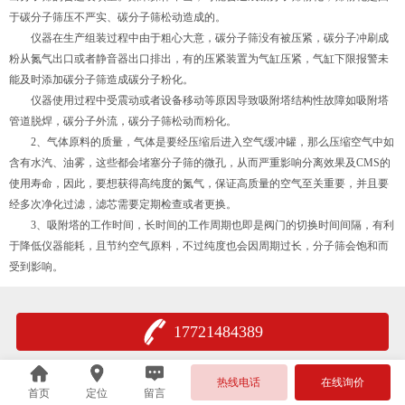
于碳分子筛压不严实、碳分子筛松动造成的。
仪器在生产组装过程中由于粗心大意，碳分子筛没有被压紧，碳分子冲刷成
粉从氮气出口或者静音器出口排出，有的压紧装置为气缸压紧，气缸下限报警未
能及时添加碳分子筛造成碳分子粉化。
仪器使用过程中受震动或者设备移动等原因导致吸附塔结构性故障如吸附塔
管道脱焊，碳分子外流，碳分子筛松动而粉化。
2、气体原料的质量，气体是要经压缩后进入空气缓冲罐，那么压缩空气中如
含有水汽、油雾，这些都会堵塞分子筛的微孔，从而严重影响分离效果及CMS的
使用寿命，因此，要想获得高纯度的氮气，保证高质量的空气至关重要，并且要
经多次净化过滤，滤芯需要定期检查或者更换。
3、吸附塔的工作时间，长时间的工作周期也即是阀门的切换时间间隔，有利
于降低仪器能耗，且节约空气原料，不过纯度也会因周期过长，分子筛会饱和而
受到影响。
17721484389
热线电话
在线询价
首页
定位
留言