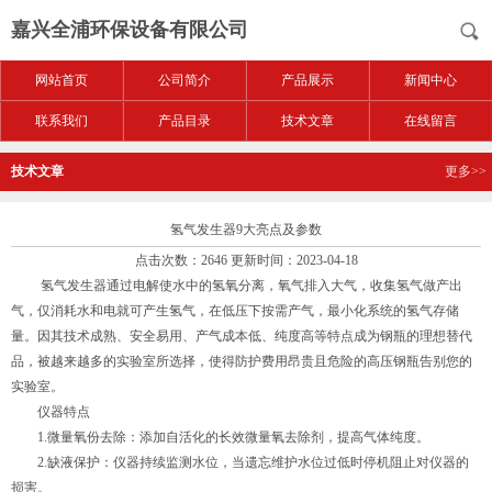
嘉兴全浦环保设备有限公司
网站首页
公司简介
产品展示
新闻中心
联系我们
产品目录
技术文章
在线留言
技术文章
更多>>
氢气发生器9大亮点及参数
点击次数：2646 更新时间：2023-04-18
氢气发生器通过电解使水中的氢氧分离，氧气排入大气，收集氢气做产出
气，仅消耗水和电就可产生氢气，在低压下按需产气，最小化系统的氢气存储
量。因其技术成熟、安全易用、产气成本低、纯度高等特点成为钢瓶的理想替代
品，被越来越多的实验室所选择，使得防护费用昂贵且危险的高压钢瓶告别您的
实验室。
仪器特点
1.微量氧份去除：添加自活化的长效微量氧去除剂，提高气体纯度。
2.缺液保护：仪器持续监测水位，当遗忘维护水位过低时停机阻止对仪器的
损害。