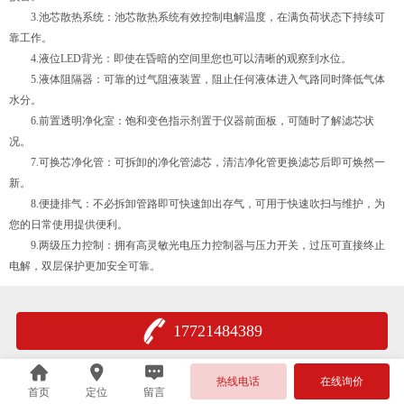
3.池芯散热系统：池芯散热系统有效控制电解温度，在满负荷状态下持续可
靠工作。
4.液位LED背光：即使在昏暗的空间里您也可以清晰的观察到水位。
5.液体阻隔器：可靠的过气阻液装置，阻止任何液体进入气路同时降低气体
水分。
6.前置透明净化室：饱和变色指示剂置于仪器前面板，可随时了解滤芯状
况。
7.可换芯净化管：可拆卸的净化管滤芯，清洁净化管更换滤芯后即可焕然一
新。
8.便捷排气：不必拆卸管路即可快速卸出存气，可用于快速吹扫与维护，为
您的日常使用提供便利。
9.两级压力控制：拥有高灵敏光电压力控制器与压力开关，过压可直接终止
电解，双层保护更加安全可靠。
17721484389
热线电话
在线询价
首页
定位
留言