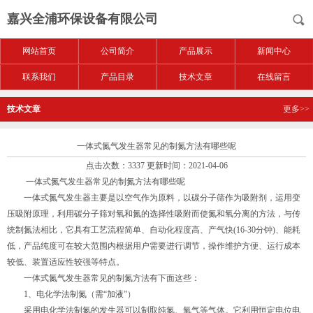
嘉兴全浦环保设备有限公司
网站首页
公司简介
产品展示
新闻中心
联系我们
产品目录
技术文章
在线留言
技术文章
更多>>
一体式氮气发生器常见的制氮方法有哪些呢
点击次数：3337 更新时间：2021-04-06
一体式氮气发生器常见的制氮方法有哪些呢
一体式氮气发生器主要是以空气作为原料，以碳分子筛作为吸附剂，运用变
压吸附原理，利用碳分子筛对氧和氮的选择性吸附而使氮和氧分离的方法，与传
统制氮法相比，它具有工艺流程简单、自动化程度高、产气快(16-30分钟)、能耗
低，产品纯度可在较大范围内根据用户需要进行调节，操作维护方便、运行成本
较低、装置适应性较强等特点。
一体式氮气发生器常见的制氮方法有下面这些：
1、电化学法制氮（需“加液”）
采用电化学法制氮的发生器可以制取纯氮、氧气等气体。它利用恒定电位电