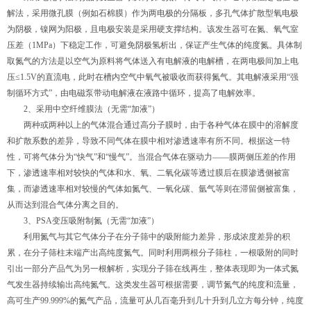
解法，采用微孔膜（例如石棉膜）作为两电极的分隔板，多孔气体扩散型氧电极
为阴极，镍网为阳极，且电极安装是采用硬支撑结构。该发生器可在氮、氧气室
压差（1MPa）下稳定工作，可避免阴极氢析出，保证产生气体的纯度氮。具体制
取氮气的方法是以空气为原料将气体送入有电解液的电解槽，在两电极间加上电
压≤1.5V的直流电，此时在槽内空气中氧气被吸收而获得氮气。其电解液采用“强
制循环方式”，由电磁泵带动电解液在液路中循环，提高了电解效率。
2、采用中空纤维膜法（无需“加液”）
两种或两种以上的气体混合通过高分子膜时，由于各种气体在膜中的溶解度
和扩散系数的差异，导致不同气体在膜中相对渗透速率有所不同。根据这一特
性，可将气体分为“快气”和“慢气”。当混合气体在驱动力——膜两侧压差的作用
下，渗透速率相对较快的气体和水、氧、二氧化碳等透过膜后在膜渗透侧被富
集，而渗透速率相对较慢的气体如氮气、一氧化碳、氩气等则在滞留侧被富集，
从而达到混合气体分离之目的。
3、PSA变压吸附制氮（无需“加液”）
利用氮气与其它气体分子在分子筛中的吸附能力差异，形成浓度差异的积
累，在分子筛柱末端产出高纯度氮气。同时利用两根分子筛柱，一根吸附的同时
引出一部分产品气为另一根解析，实现分子筛在线再生，整体表现即为一体式氮
气发生器持续输出高纯氮气。这类发生器可根据需要，调节氮气的纯度和流量，
高可生产99.999%的氮气产品，流量可从几百毫升到几十升到几立方每分钟，纯度