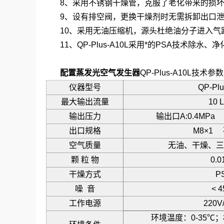
8、采用不锈钢干燥管，克服了老化带来的损
9、设有排空阀，更换干燥剂时无需拆卸出口
10、采用无油压缩机，源头杜绝油分子进入气
11、QP-Plus-A10L采用*的PSA技术除
配置蒸发光空气发生器
QP-Plus-A10L技术参
仪器型号
QP-Plu
最大输出流量
10 L
输出压力
输出口A:0.4MPa
出口规格
M8×1 
空气质量
无油、干燥、三
颗 粒 物
0.0
干燥方式
P
噪 音
< 4
工作电源
220V
环境温度：0-35℃；