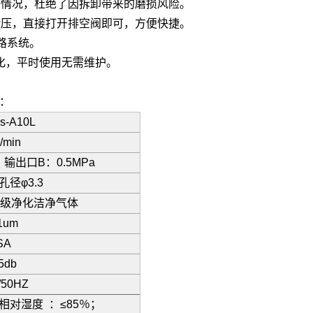
坏情况，杜绝了因拆卸带来的磨损风险。
泄压，直接打开排空阀即可，方便快捷。
路系统。
水、净化，平时使用无需维护。
数：
s-A10L
/min
 输出口B：0.5MPa
孔径φ3.3
级净化洁净气体
1um
SA
5db
/50HZ
相对湿度 ：≤85％；