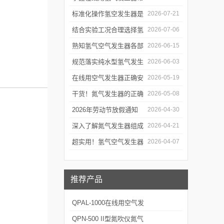
见故障处理方式有效降低
标准化操作氢空发生器是
2026-07-21
生产线停机概率
确保实验气源供给稳定合
结合实验工况合理选择氢
2026-07-06
规的关键前提
气空气发生器满足实验室
熟知氢气空气发生器各部
2026-06-15
长期稳定用气需求
件功能与特性维持实验供
规范落实纯水型氢气发生
2026-06-03
气工况稳定
器操作流程是保障实验供
在线用空气发生器正确安
2026-05-19
气稳定合规的关键
装方法及关键要点专业分
干货！氮气发生器的正确
2026-05-08
享
使用方法大揭秘
2026年劳动节放假通知
2026-04-30
深入了解氮气发生器组成
2026-04-21
部件的功能与特点是掌握
超实用！氢气空气发生器
2026-04-07
运行机理的前提
定期维护保养方法大汇总
推荐产品
QPAL-1000在线用空气发
生器
QPN-500 II型氮吹仪氮气