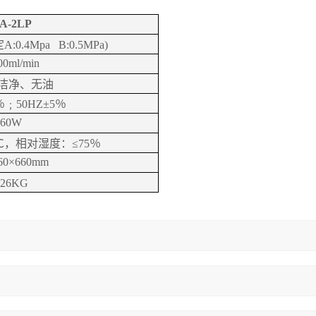
A-2LP
定
A:0.4Mpa B:0.5MPa)
00ml/min
洁净、无油
％﹔
50HZ
±
5
％
560W
℃，相对湿度：≤
75
％
60×660mm
26KG