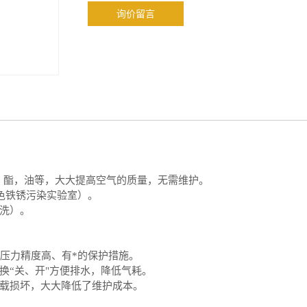
询价留言
，酯，油等，大大提高空气的质量，无需维护。
色铁锈污染
实验室
）。
洗）。
压力精度高、有*的保护措施。
换
“关、开"方便排水，降低气耗。
载损坏，大大降低了维护成本。