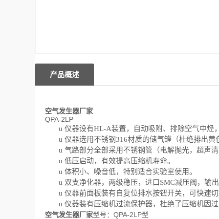
产品概述
空气发生器厂家
QPA-2LP
u
仪器设有
HL-A装置，自动吸附
、
排除空气中烃
u
仪器选用
不锈钢
316材质的
储
气
罐（杜绝排出黄
u
气
路
部分全部采用不锈钢管（电解抛光，超
声
清
u
低压启动，有效提高压缩机寿命。
u
体积小
、
噪音低，特别适合实验室使用。
u
双支
净化
器，
两级稳压，进口
SMC减压阀，
输出
u
仪器前面板装有自复位排水按钮开关，可快
速切
u
仪器装有压缩机过流保护器，杜绝了压缩机
因过
空气发生器厂家
型号：QPA-2LP型