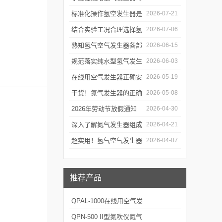
见故障处理方式有效降低
标准化操作氢空发生器是
2026-07-21
生产线停机概率
确保实验气源供给稳定合
结合实验工况合理选择氢
2026-07-06
规的关键前提
气空气发生器满足实验室
熟知氢气空气发生器各部
2026-06-15
长期稳定用气需求
件功能与特性维持实验供
规范落实纯水型氢气发生
2026-06-03
气工况稳定
器操作流程是保障实验供
在线用空气发生器正确安
2026-05-19
气稳定合规的关键
装方法及关键要点专业分
干货！氮气发生器的正确
2026-05-08
享
使用方法大揭秘
2026年劳动节放假通知
2026-04-30
深入了解氮气发生器组成
2026-04-21
部件的功能与特点是掌握
超实用！氢气空气发生器
2026-04-07
运行机理的前提
定期维护保养方法大汇总
推荐产品
QPAL-1000在线用空气发
生器
QPN-500 II型氮吹仪氮气