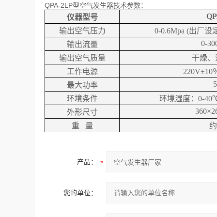
QPA-2LP型空气发生器技术参数：
QP
仪器型号
输出空气压力
0-0.6Mpa (
出厂设
0-30
输出
流量
输出
空气质量
干燥、
工作电源
220V
±
10
最大功率
环境条件
环境湿度：
0-40
360×2
外形尺寸
重
量
约
产品：
您的单位：