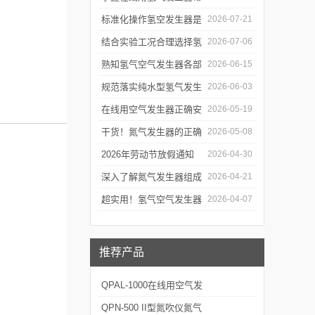
见故障处理方式有效降低
标准化操作氢空发生器是
2026-07-21
生产线停机概率
确保实验气源供给稳定合
结合实验工况合理选择氢
2026-07-06
规的关键前提
气空气发生器满足实验室
熟知氢气空气发生器各部
2026-06-15
长期稳定用气需求
件功能与特性维持实验供
规范落实纯水型氢气发生
2026-06-03
气工况稳定
器操作流程是保障实验供
在线用空气发生器正确安
2026-05-19
气稳定合规的关键
装方法及关键要点专业分
干货！氮气发生器的正确
2026-05-08
享
使用方法大揭秘
2026年劳动节放假通知
2026-04-30
深入了解氮气发生器组成
2026-04-21
部件的功能与特点是掌握
超实用！氢气空气发生器
2026-04-07
运行机理的前提
定期维护保养方法大汇总
推荐产品
QPAL-1000在线用空气发
生器
QPN-500 II型氮吹仪氮气