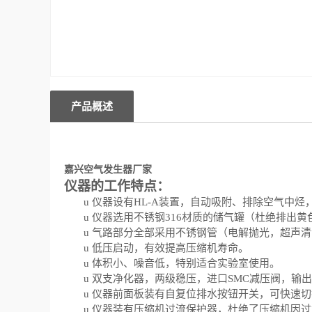
产品概述
嘉兴
空气发生器厂家
仪器的工作特点：
u
仪器设有
HL-A装置，自动吸附
、
排除空气中烃
u
仪器选用
不锈钢
316材质的
储
气
罐（杜绝排出黄
u
气
路
部分全部采用不锈钢管（电解抛光，超
声
清
u
低压启动，有效提高压缩机寿命。
u
体积小
、
噪音低，特别适合实验室使用。
u
双支
净化
器，
两级稳压，进口
SMC减压阀，
输出
u
仪器前面板装有自复位排水按钮开关，可快
速切
u
仪器装有压缩机过流保护器，杜绝了压缩机
因过