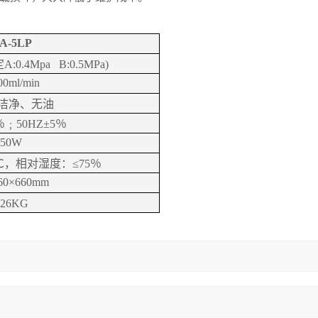
A-5LP
定
A:0.4Mpa B:0.5MPa)
00ml/min
洁净、无油
％﹔
50HZ
±
5
％
650W
℃，相对湿度：≤
75
％
60×660mm
26KG